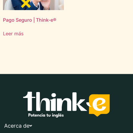
Pago Seguro | Think-e®
Leer más
Acerca de